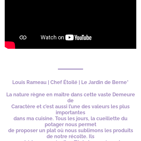
Louis Rameau | Chef Étoilé | Le Jardin de Berne*
La nature règne en maître dans cette vaste Demeure
de
Caractère
et c’est aussi l’une des valeurs les plus
importantes
dans ma cuisine.
Tous les jours, la cueillette du
potager
nous permet
de proposer un plat
où nous sublimons les produits
de notre récolte. Ils