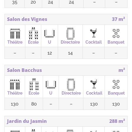
35
20
24
24
–
–
Salon des Vignes
37 m²
Théâtre
École
U
Directoire
Cocktail
Banquet
–
–
12
14
–
–
Salon Bacchus
m²
Théâtre
École
U
Directoire
Cocktail
Banquet
130
80
–
–
130
130
Jardin du Jasmin
288 m²