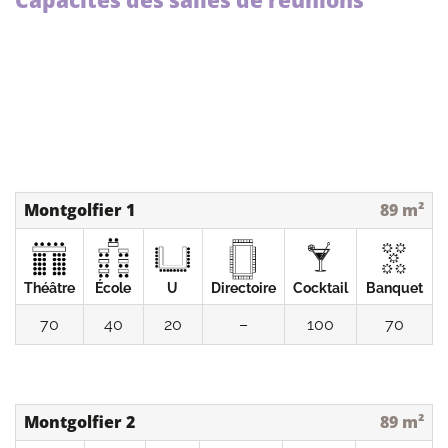
Capacités des salles de réunions
Montgolfier 1
89 m²
Théâtre
École
U
Directoire
Cocktail
Banquet
70
40
20
–
100
70
Montgolfier 2
89 m²