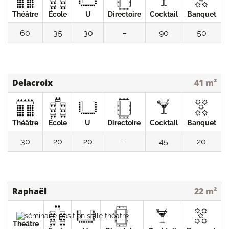
Théâtre
École
U
Directoire
Cocktail
Banquet
60
35
30
–
90
50
Delacroix
41 m²
Théâtre
École
U
Directoire
Cocktail
Banquet
30
20
20
–
45
20
Raphaël
22 m²
Théâtre