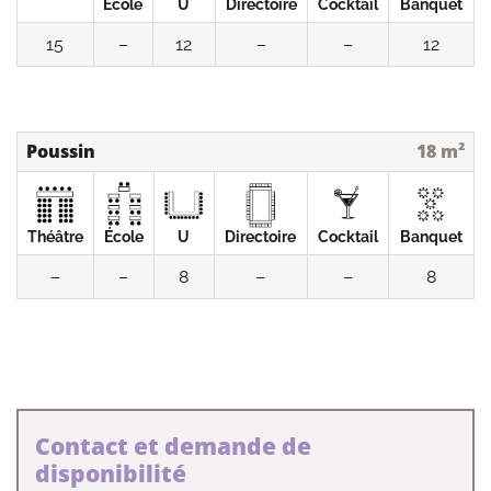
École
U
Directoire
Cocktail
Banquet
15
–
12
–
–
12
Poussin
18 m²
Théâtre
École
U
Directoire
Cocktail
Banquet
–
–
8
–
–
8
Contact et demande de
disponibilité