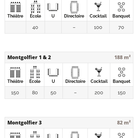
Théâtre
École
U
Directoire
Cocktail
Banquet
40
–
100
70
Montgolfier 1 & 2
188 m²
Théâtre
École
U
Directoire
Cocktail
Banquet
150
80
50
–
200
150
Montgolfier 3
82 m²