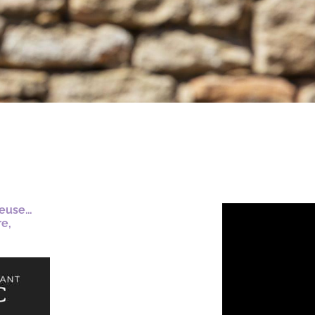
ueuse…
e,