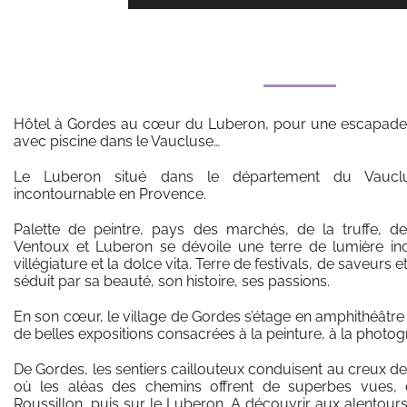
Hôtel à Gordes au cœur du Luberon, pour une escapade,
avec piscine dans le Vaucluse…
Le Luberon situé dans le département du Vauclu
incontournable en Provence.
Palette de peintre, pays des marchés, de la truffe, de
Ventoux et Luberon se dévoile une terre de lumière inc
villégiature et la dolce vita. Terre de festivals, de saveurs et 
séduit par sa beauté, son histoire, ses passions.
En son cœur, le village de Gordes s’étage en amphithéâtre
de belles expositions consacrées à la peinture, à la photog
De Gordes, les sentiers caillouteux conduisent au creux des
où les aléas des chemins offrent de superbes vues, 
Roussillon, puis sur le Luberon. A découvrir aux alentours 