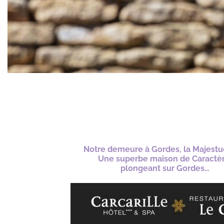
Notre demeure à Gordes, la Majest
Une superbe maison de Caractèr
plongeant sur Gordes…